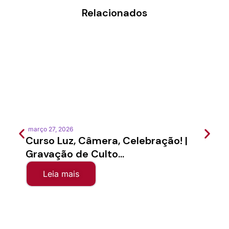
Relacionados
março 27, 2026
feverei
Curso Luz, Câmera, Celebração! |
Semi
Gravação de Culto...
Sínod
Leia mais
Le