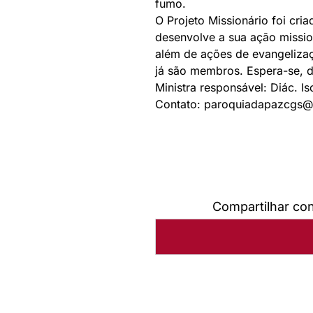
fumo.
O Projeto Missionário foi cri
desenvolve a sua ação missio
além de ações de evangeliza
já são membros. Espera-se, d
Ministra responsável: Diác. Is
Contato: paroquiadapazcgs@
Compartilhar co
Autoria:
Murilo Pinto Pereir
Sínodo:
Sul Rio Grandense