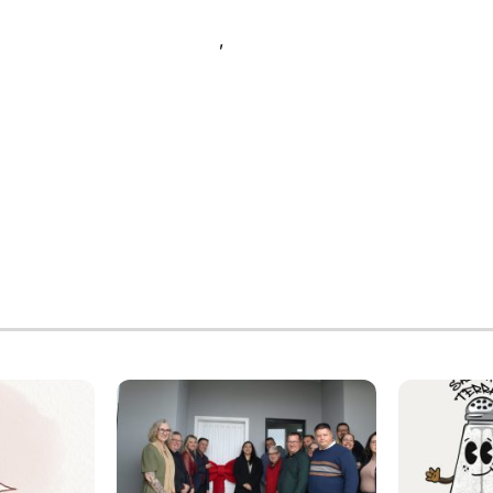
e vem - Projetos apoiados
,
Campanha Vai e Vem 2018