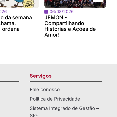
fo
026
06/08/2026
ão da semana
JEMON -
chama,
Compartilhando
 ordena
Histórias e Ações de
Amor!
Serviços
Fale conosco
Política de Privacidade
Sistema Integrado de Gestão –
SIG