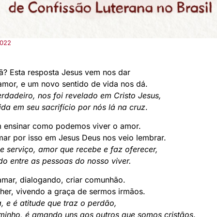
2022
stã? Esta resposta Jesus vem nos dar
mor, e um novo sentido de vida nos dá.
rdadeiro, nos foi revelado em Cristo Jesus,
da em seu sacrifício por nós lá na cruz
.
 ensinar como podemos viver o amor.
ar por isso em Jesus Deus nos veio lembrar.
 serviço, amor que recebe e faz oferecer,
do entre as pessoas do nosso viver.
amar, dialogando, criar comunhão.
lher, vivendo a graça de sermos irmãos.
 e é atitude que traz o perdão,
aminho, é amando uns aos outros que somos cristãos
.