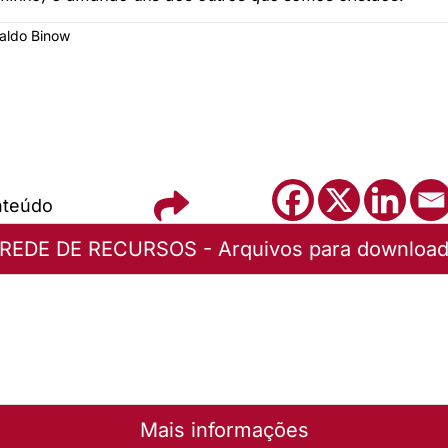
valdo Binow
nteúdo
REDE DE RECURSOS - Arquivos para downloa
ristã - Edivaldo Binow
uivo
Mais informações