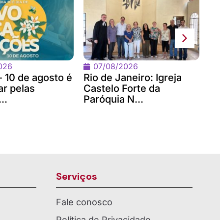
No
Bi
co
026
07/08/2026
- 10 de agosto é
Rio de Janeiro: Igreja
ar pelas
Castelo Forte da
..
Paróquia N...
Serviços
Fale conosco
Política de Privacidade