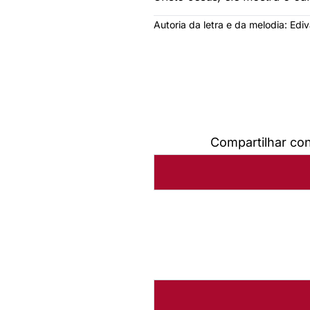
Autoria da letra e da melodia: Edi
Compartilhar co
Qual o sentido da vida c
Baixar arquivo
Abrir Arq