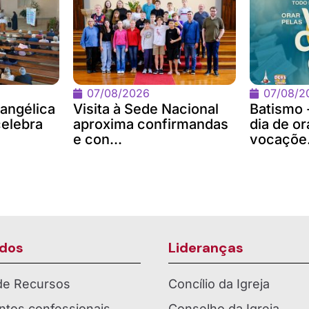
07/08/2026
07/08/2
angélica
Visita à Sede Nacional
Batismo 
celebra
aproxima confirmandas
dia de or
e con...
vocaçõe.
dos
Lideranças
 de Recursos
Concílio da Igreja
tos confessionais
Conselho da Igreja