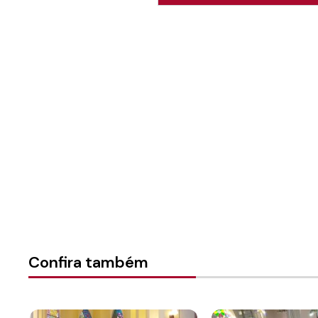
Autoria:
Edivaldo Binow
Instância:
Nacional
Tipo de Post:
Texto
Categorias:
Geral
Confira também