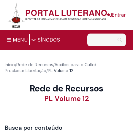
Ir para o conteúdo principal
Entrar
|
MENU
SÍNODOS
Início
/
Rede de Recursos
/
Auxílios para o Culto
/
Proclamar Libertação
/
PL Volume 12
Rede de Recursos
PL Volume 12
Busca por conteúdo