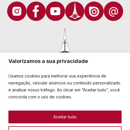
Valorizamos a sua privacidade
Usamos cookies para melhorar sua experiência de
navegação, veicular anúncios ou conteúdo personalizado
e analisar nosso tráfego. Ao clicar em “Aceitar tudo”, você
Igreja Evangélica de Confissão Luterana no Brasil
Sede nacional: Rua Senhor dos Passos, 202/4º andar Centro -
concorda com o uso de cookies.
Cep 90020-180 - Porto Alegre/RS - Brasil
Caixa Postal 2876 -
Telefone 55 51 3284.5400
Aceitar tudo
Fale conosco