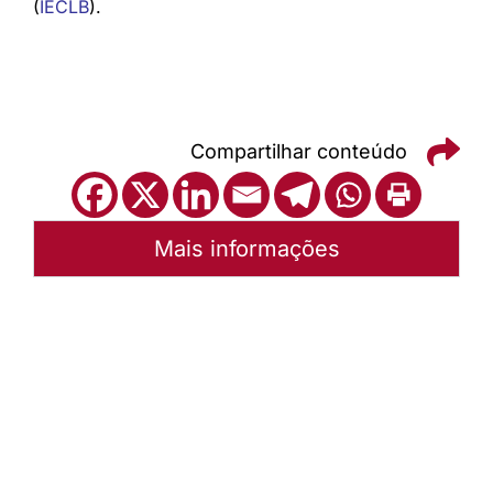
(
IECLB
).
Compartilhar conteúdo
Mais informações
Autoria:
Portal Luterano
Instância:
Nacional
Tipo de Post:
Texto
Categorias:
PL Volume 12