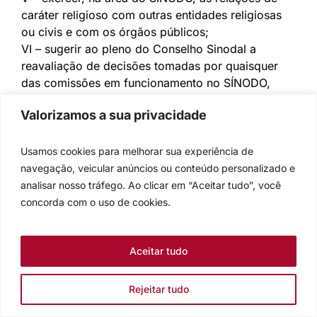
caráter religioso com outras entidades religiosas
ou civis e com os órgãos públicos;
VI – sugerir ao pleno do Conselho Sinodal a
reavaliação de decisões tomadas por quaisquer
das comissões em funcionamento no SÍNODO,
bem como sobre a sua forma de atuação, à
Valorizamos a sua privacidade
exceção do Conselho Fiscal;
VII – apresentar relatório anual de suas atividades
e propor, ao Conselho e à Assembleia Sinodal,
Usamos cookies para melhorar sua experiência de
programas de atuação para o exercício seguinte;
navegação, veicular anúncios ou conteúdo personalizado e
VIII – em conjunto com o Conselho Sinodal:
analisar nosso tráfego. Ao clicar em “Aceitar tudo”, você
a) exercer a função de guia espiritual das
concorda com o uso de cookies.
Comunidades e dos ministros dos diversos
ministérios que neles estiverem atuando;
Aceitar tudo
b) zelar pela unidade de orientação doutrinária e
pastoral da Igreja no SÍNODO;
c) dedicar-se de modo especial ao
Rejeitar tudo
aprofundamento teológico e prático dos ministros