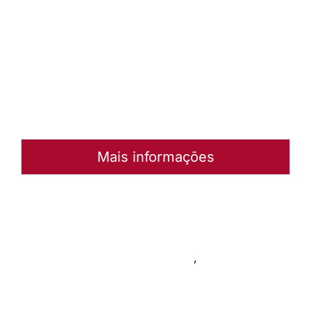
Baixar
arquivo
Abrir
Arquivo
Mais informações
Autoria:
Volmar Artêmio Saueressig
Sínodo:
Mato Grosso
Instância:
Sinodal
Categorias:
Materiais Sinodais
,
Informativo sinodal