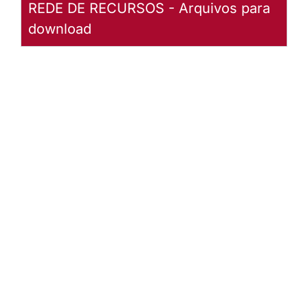
REDE DE RECURSOS - Arquivos para
download
Retiro
Setor
Norte
Baixar
arquivo
Abrir
Arquivo
Retiro
Setor
Leste