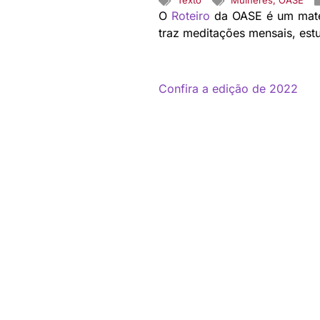
Texto
Mulheres
,
OASE
O
Roteiro
da OASE é um materi
traz meditações mensais, estu
Confira a edição de 2022