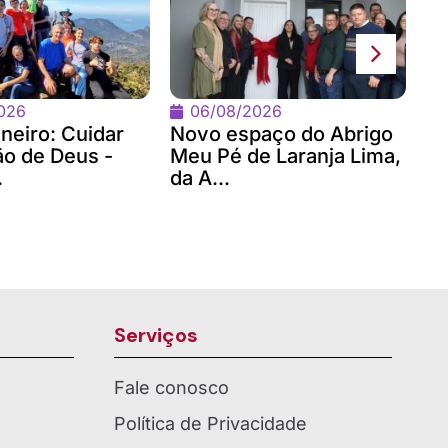
J
Co
Hi
A
026
06/08/2026
neiro: Cuidar
Novo espaço do Abrigo
ão de Deus -
Meu Pé de Laranja Lima,
.
da A...
Serviços
Fale conosco
Política de Privacidade