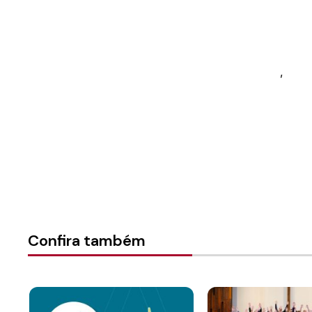
Autoria:
Portal Luterano
Instância:
Nacional
Tipo de Post:
Texto
Categorias:
Mulheres
,
OAS
Confira também