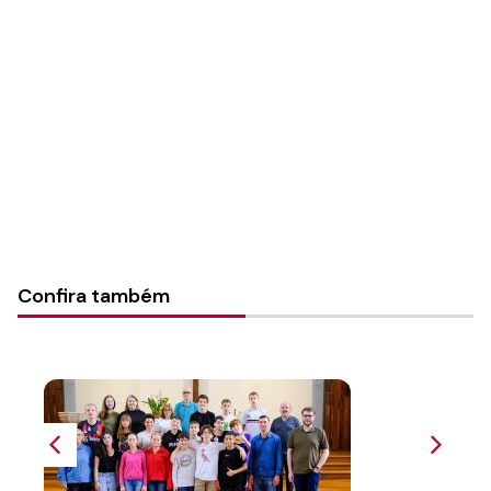
Autoria:
Portal Luterano
Instância:
Nacional
Tipo de Post:
Texto
Categorias:
PL Volume 39
Confira também