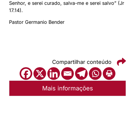
Senhor, e serei curado, salva-me e serei salvo” (Jr
17.14).
Pastor Germanio Bender
Compartilhar conteúdo
Mais informações
Autoria:
P. Germanio Bender
Instância:
Nacional
Tipo de Post:
Texto