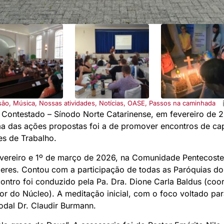
são
,
Música
,
Nossas atividades
,
Notícias
,
OASE
,
Passos na caminhada
 Contestado – Sínodo Norte Catarinense, em fevereiro de 2
a das ações propostas foi a de promover encontros de cap
es de Trabalho.
evereiro e 1º de março de 2026, na Comunidade Pentecost
eres. Contou com a participação de todas as Paróquias do 
contro foi conduzido pela Pa. Dra. Dione Carla Baldus (co
or do Núcleo). A meditação inicial, com o foco voltado pa
odal Dr. Claudir Burmann.