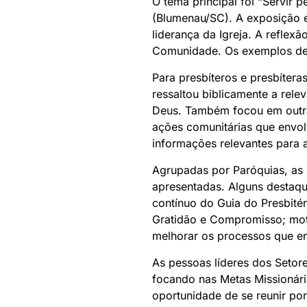
O tema principal foi “Servir 
(Blumenau/SC). A exposição e
liderança da Igreja. A reflexã
Comunidade. Os exemplos de 
Para presbíteros e presbítera
ressaltou biblicamente a rel
Deus. Também focou em outras
ações comunitárias que envol
informações relevantes para 
Agrupadas por Paróquias, as p
apresentadas. Alguns destaqu
contínuo do Guia do Presbitér
Gratidão e Compromisso; moti
melhorar os processos que en
As pessoas líderes dos Setor
focando nas Metas Missionári
oportunidade de se reunir por