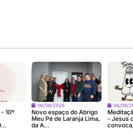
06/08/2026
06/08/2
 - 10º
Novo espaço do Abrigo
Meditaç
Meu Pé de Laranja Lima,
- Jesus 
...
da A...
convoca,