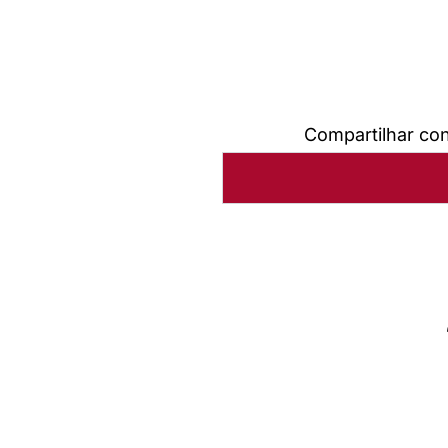
Compartilhar co
Autoria:
Sínodo Norte Cata
Sínodo:
Norte Catarinense
Instância:
Sinodal
Categorias:
Missão e visão
Passos na caminhada