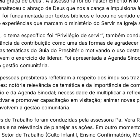
pela graça de Deus”. A assessoria foi do Pastor Emérito Nil
nalteceu o abraço de Deus que nos alcança e impulsiona à
o foi fundamentada por textos bíblicos e focou no sentido e 
experiências que marcam o ministério do Servir na Igreja
s, o tema específico foi “Privilégio de servir”, também cond
evância da contribuição como uma das formas de agradece
 temáticas do Guia do Presbitério motivando o uso deste
vem o exercício de liderar. Foi apresentada a Agenda Sino
a gestão comunitária.
essoas presbíteras refletiram a respeito dos impulsos traz
es: notória relevância da temática e da importância de com
io e da Agenda Sinodal; necessidade de multiplicar a reflex
var e promover capacitação em visitação; animar novas pe
volvem a gestão comunitária.
es de Trabalho foram conduzidas pela assessora Pa. Vera 
as e na relevância de planejar as ações. Em outro momento,
 Setor de Trabalho (Culto Infantil, Ensino Confirmatório, M