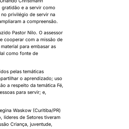
o Orlando Christmann
 gratidão e a servir como
no privilégio de servir na
 ampliaram a compreensão.
uzido Pastor Nilo. O assessor
r e cooperar com a missão de
 material para embasar as
dal como fonte de
idos pelas temáticas
partilhar o aprendizado; uso
ão a respeito da temática Fé,
ssoas para servir; e,
Regina Waskow (Curitiba/PR)
 líderes de Setores tiveram
issão Criança, juventude,