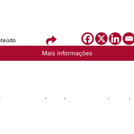
nteúdo
Mais informações
rinense
,
Metas missionárias
,
Música
,
Nossas atividades
,
Notícias
,