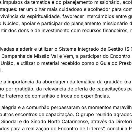
s impulsos da temática e do planejamento missionário, aco
staques: ter um olhar mais cuidadoso e acolhedor para com
a vivência da espiritualidade, favorecer intercâmbios entre 
Núcleo, apoiar e participar do planejamento missionário 
tir dos dons e de investimento com recursos financeiros, 
vadas a aderir e utilizar o Sistema Integrado de Gestão (SI
 a Campanha de Missão Vai e Vem, a participar do Encontro
nião, a utilizar o material recebido como o Guia do Presb
l.
 a importância da abordagem da temática da gratidão (na 
 por gratidão, da relevância de oferta de capacitações par
e fraterno de comunhão e troca de experiências.
 a alegria e a comunhão perpassaram os momentos maravilh
 outros encontros de capacitação. O grupo reunido agrade
 Sinodal e do Sínodo Norte Catarinense, através da Direto
ados para a realização do Encontro de Líderes”, conclui a P