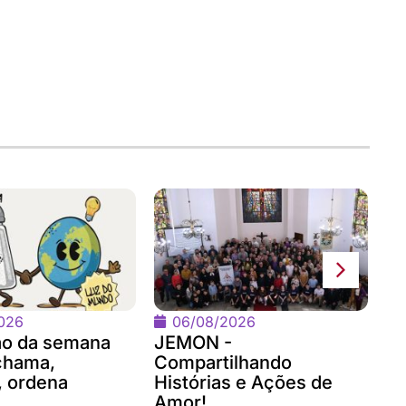
Of
Fe
fo
026
06/08/2026
ão da semana
JEMON -
chama,
Compartilhando
 ordena
Histórias e Ações de
Amor!