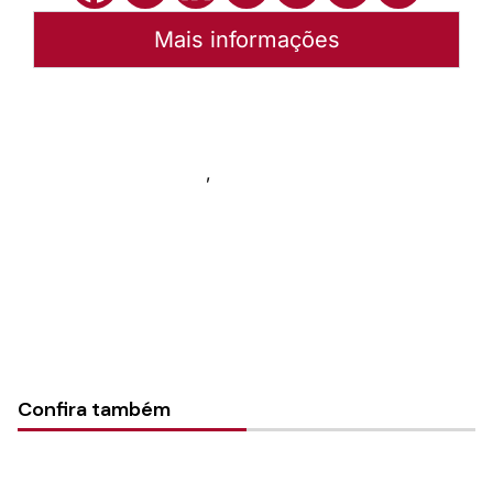
Mais informações
Autoria:
Sínodo Nordeste Gaúcho
Sínodo:
Nordeste gaúcho
Instância:
Nacional
,
Sinodal
Tipo de Post:
Notícias
Categorias:
Notícias
Confira também