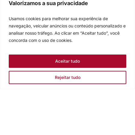
Valorizamos a sua privacidade
Usamos cookies para melhorar sua experiência de
navegação, veicular anúncios ou conteúdo personalizado e
analisar nosso tráfego. Ao clicar em “Aceitar tudo”, você
concorda com o uso de cookies.
Aceitar tudo
Rejeitar tudo
Igreja Evangélica de Confissão Luterana no Brasil
Sede nacional: Rua Senhor dos Passos, 202/4º andar Centro -
Cep 90020-180 - Porto Alegre/RS - Brasil
Caixa Postal 2876 -
Telefone 55 51 3284.5400