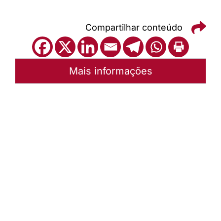
Compartilhar conteúdo
Mais informações
Autoria:
Jerry Fischer
Sínodo:
Norte Catarinense
Paróquia:
Instância:
Sinodal
Tipo de Post:
Notícias
Categorias:
Campanha Vai e Vem 2018