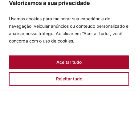
Valorizamos a sua privacidade
Usamos cookies para melhorar sua experiência de
navegação, veicular anúncios ou conteúdo personalizado e
analisar nosso tráfego. Ao clicar em “Aceitar tudo”, você
concorda com o uso de cookies.
Aceitar tudo
Rejeitar tudo
Igreja Evangélica de Confissão Luterana no Brasil
Sede nacional: Rua Senhor dos Passos, 202/4º andar Centro -
Cep 90020-180 - Porto Alegre/RS - Brasil
Caixa Postal 2876 -
Telefone 55 51 3284.5400