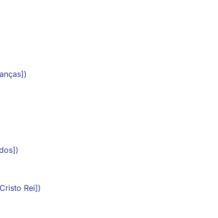
anças])
dos])
risto Rei])