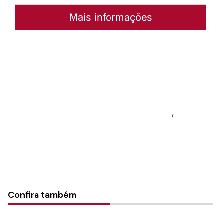
Mais informações
Autoria:
Murilo Pinto Pereira
Sínodo:
Nordeste gaúcho
Paróquia:
Instância:
Sinodal
Tipo de Post:
Notícias
Categorias:
Campanha Vai e Vem 2022
,
Geral
Confira também