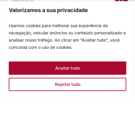
Valorizamos a sua privacidade
Usamos cookies para melhorar sua experiência de
navegação, veicular anúncios ou conteúdo personalizado e
analisar nosso tráfego. Ao clicar em “Aceitar tudo”, você
concorda com o uso de cookies.
Aceitar tudo
Rejeitar tudo
Igreja Evangélica de Confissão Luterana no Brasil
Sede nacional: Rua Senhor dos Passos, 202/4º andar Centro -
Cep 90020-180 - Porto Alegre/RS - Brasil
Caixa Postal 2876 -