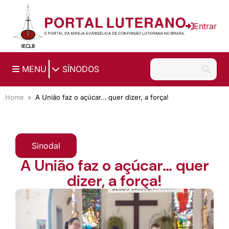
Ir para o conteúdo principal
Entrar
|
MENU
SÍNODOS
Home
A União faz o açúcar… quer dizer, a força!
Sinodal
A União faz o açúcar… quer
dizer, a força!