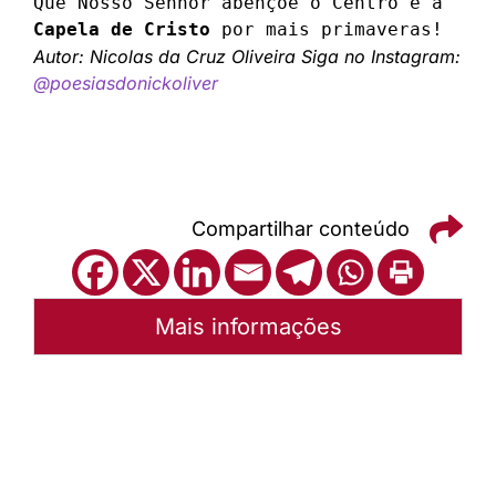
Que Nosso Senhor abençoe o Centro e a 
Capela de Cristo
 por mais primaveras!
Autor: Nicolas da Cruz Oliveira
Siga no Instagram:
@poesiasdonickoliver
Compartilhar conteúdo
Mais informações
Autoria:
Sínodo Sudeste
Sínodo:
Sudeste
Instância:
Sinodal
Categorias:
Notícias