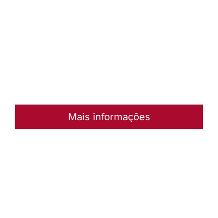
de mão
Baixar
arquivo
Abrir
Arquivo
Mais informações
Autoria:
Portal Luterano
Instância:
Nacional
Tipo de Post:
Texto
Categorias:
Geral