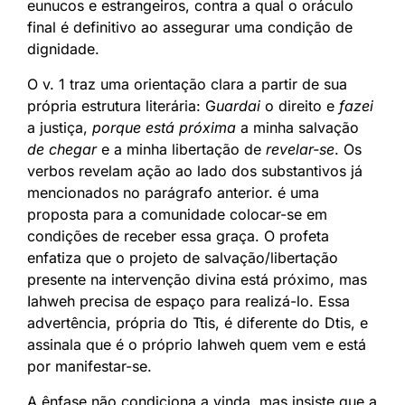
eunucos e estrangeiros, contra a qual o oráculo
final é definitivo ao assegurar uma condição de
dignidade.
O v. 1 traz uma orientação clara a partir de sua
própria estrutura literária: G
uardai
o direito e
fazei
a justiça,
porque está próxima
a minha salvação
de chegar
e a minha libertação de
revelar-se
. Os
verbos revelam ação ao lado dos substantivos já
mencionados no parágrafo anterior. é uma
proposta para a comunidade colocar-se em
condições de receber essa graça. O profeta
enfatiza que o projeto de salvação/libertação
presente na intervenção divina está próximo, mas
Iahweh precisa de espaço para realizá-lo. Essa
advertência, própria do Ttis, é diferente do Dtis, e
assinala que é o próprio Iahweh quem vem e está
por manifestar-se.
A ênfase não condiciona a vinda, mas insiste que a