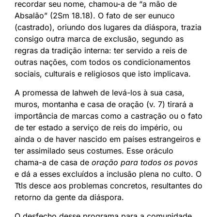
recordar seu nome, chamou-a de “a mão de
Absalão” (2Sm 18.18). O fato de ser eunuco
(castrado), oriundo dos lugares da diáspora, trazia
consigo outra marca de exclusão, segundo as
regras da tradição interna: ter servido a reis de
outras nações, com todos os condicionamentos
sociais, culturais e religiosos que isto implicava.
A promessa de Iahweh de levá-los à sua casa,
muros, montanha e casa de oração (v. 7) tirará a
importância de marcas como a castração ou o fato
de ter estado a serviço de reis do império, ou
ainda o de haver nascido em países estrangeiros e
ter assimilado seus costumes. Esse oráculo
chama-a de casa de
oração para todos os povos
e dá a esses excluídos a inclusão plena no culto. O
TtIs desce aos problemas concretos, resultantes do
retorno da gente da diáspora.
O desfecho desse programa para a comunidade