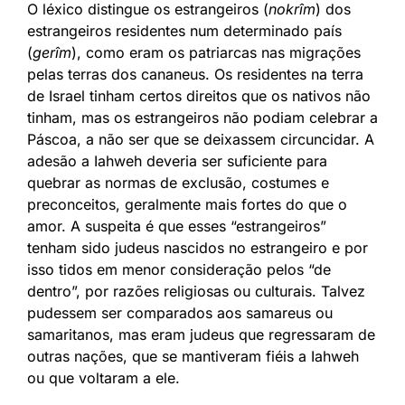
O léxico distingue os estrangeiros (
nokrîm
) dos
estrangeiros residentes num determinado país
(
gerîm
), como eram os patriarcas nas migrações
pelas terras dos cananeus. Os residentes na terra
de Israel tinham certos direitos que os nativos não
tinham, mas os estrangeiros não podiam celebrar a
Páscoa, a não ser que se deixassem circuncidar. A
adesão a Iahweh deveria ser suficiente para
quebrar as normas de exclusão, costumes e
preconceitos, geralmente mais fortes do que o
amor. A suspeita é que esses “estrangeiros”
tenham sido judeus nascidos no estrangeiro e por
isso tidos em menor consideração pelos “de
dentro”, por razões religiosas ou culturais. Talvez
pudessem ser comparados aos samareus ou
samaritanos, mas eram judeus que regressaram de
outras nações, que se mantiveram fiéis a Iahweh
ou que voltaram a ele.