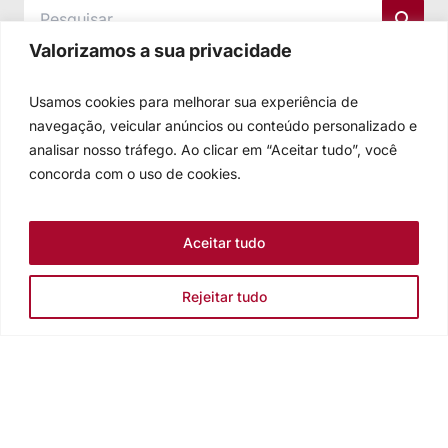
Valorizamos a sua privacidade
Usamos cookies para melhorar sua experiência de
navegação, veicular anúncios ou conteúdo personalizado e
analisar nosso tráfego. Ao clicar em “Aceitar tudo”, você
concorda com o uso de cookies.
Aceitar tudo
Rejeitar tudo
Igreja Evangélica de Confissão Luterana no Brasil
Sede nacional: Rua Senhor dos Passos, 202/4º andar Centro -
Cep 90020-180 - Porto Alegre/RS - Brasil