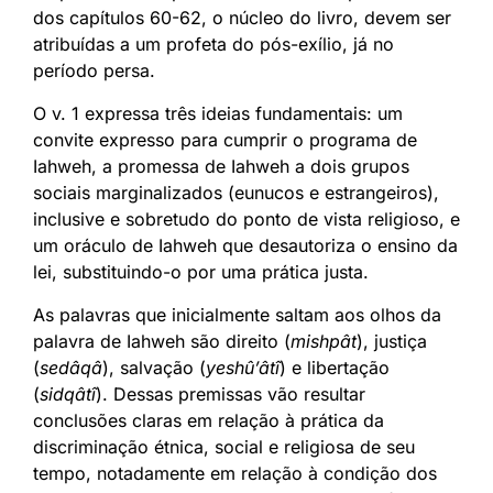
dos capítulos 60-62, o núcleo do livro, devem ser
atribuídas a um profeta do pós-exílio, já no
período persa.
O v. 1 expressa três ideias fundamentais: um
convite expresso para cumprir o programa de
Iahweh, a promessa de Iahweh a dois grupos
sociais marginalizados (eunucos e estrangeiros),
inclusive e sobretudo do ponto de vista religioso, e
um oráculo de Iahweh que desautoriza o ensino da
lei, substituindo-o por uma prática justa.
As palavras que inicialmente saltam aos olhos da
palavra de Iahweh são direito (
mishpât
), justiça
(
sedâqâ
), salvação (
yeshû’âtî
) e libertação
(
sidqâtî
). Dessas premissas vão resultar
conclusões claras em relação à prática da
discriminação étnica, social e religiosa de seu
tempo, notadamente em relação à condição dos