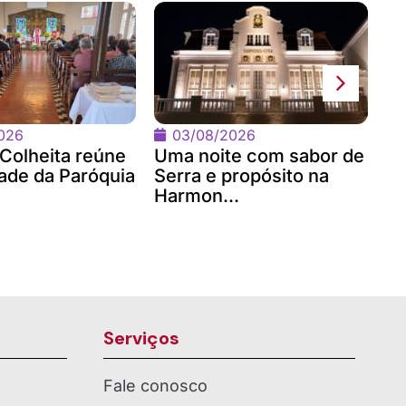
Po
Co
026
03/08/2026
 Colheita reúne
Uma noite com sabor de
de da Paróquia
Serra e propósito na
Harmon...
Serviços
Fale conosco