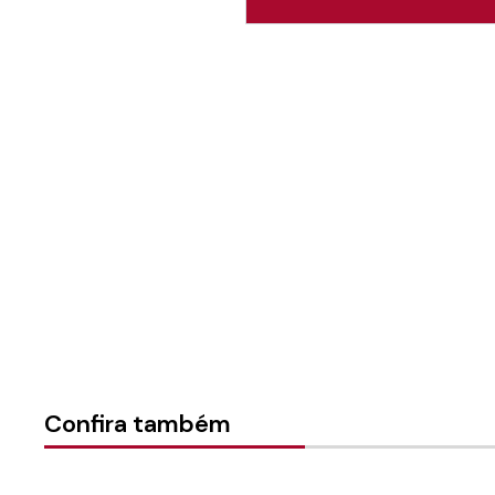
Autoria:
Paróquia dos Após
Sínodo:
Espirito Santo a B
Instância:
Sinodal
Categorias:
Informativo si
Confira também