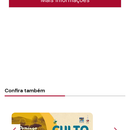
Autoria:
Portal Luterano
Instância:
Nacional
Tipo de Post:
Texto
Categorias:
PL Volume 12
Confira também