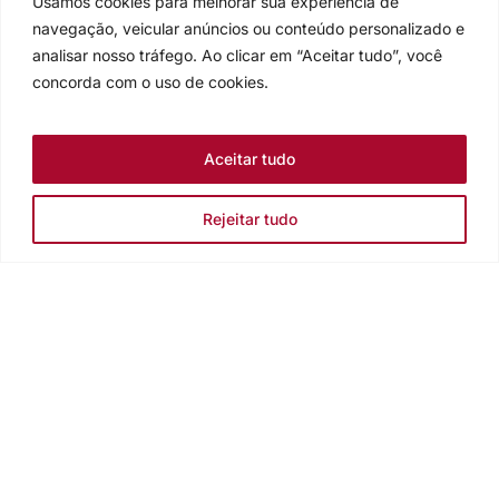
Usamos cookies para melhorar sua experiência de
navegação, veicular anúncios ou conteúdo personalizado e
analisar nosso tráfego. Ao clicar em “Aceitar tudo”, você
concorda com o uso de cookies.
Aceitar tudo
Rejeitar tudo
Igreja Evangélica de Confissão Luterana no Brasil
Sede nacional: Rua Senhor dos Passos, 202/4º andar Centro -
Cep 90020-180 - Porto Alegre/RS - Brasil
Caixa Postal 2876 -
Telefone 55 51 3284.5400
Fale conosco