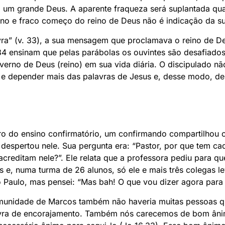
 em um grande Deus. A aparente fraqueza será suplantada q
no e fraco começo do reino de Deus não é indicação da 
vra” (v. 33), a sua mensagem que proclamava o reino de D
34 ensinam que pelas parábolas os ouvintes são desafiados
no de Deus (reino) em sua vida diária. O discipulado não 
 e depender mais das palavras de Jesus e, desse modo, de
o do ensino confirmatório, um confirmando compartilhou o
o despertou nele. Sua pergunta era: “Pastor, por que tem c
creditam nele?”. Ele relata que a professora pediu para q
 e, numa turma de 26 alunos, só ele e mais três colegas l
 Paulo, mas pensei: “Mas bah! O que vou dizer agora para 
munidade de Marcos também não haveria muitas pessoas qu
vra de encorajamento. Também nós carecemos de bom âni