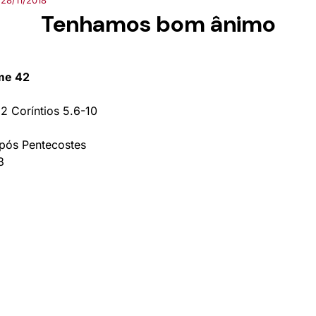
28/11/2018
Tenhamos bom ânimo
ume 42
2 Coríntios 5.6-10
pós Pentecostes
8