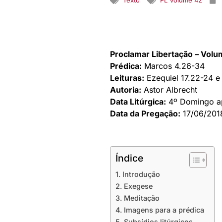
Texto
PL Volume 42
Proclamar Libertação – Vol
Prédica:
Marcos 4.26-34
Leituras:
Ezequiel 17.22-24 e 
Autoria:
Astor Albrecht
Data Litúrgica:
4º Domingo a
Data da Pregação:
17/06/201
Índice
1. Introdução
2. Exegese
3. Meditação
4. Imagens para a prédica
5. Subsídios litúrgicos