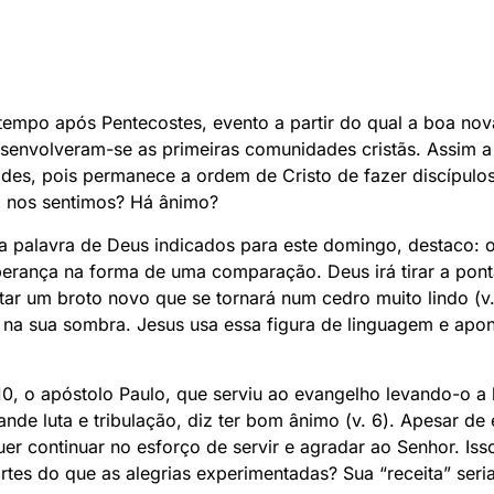
 tempo após Pentecostes, evento a partir do qual a boa no
esenvolveram-se as primeiras comunidades cristãs. Assim a
s, pois permanece a ordem de Cristo de fazer discípulos 
 nos sentimos? Há ânimo?
a palavra de Deus indicados para este domingo, destaco: o
rança na forma de uma comparação. Deus irá tirar a pont
rtar um broto novo que se tornará num cedro muito lindo (v
o na sua sombra. Jesus usa essa figura de linguagem e apo
-10, o apóstolo Paulo, que serviu ao evangelho levando-o a 
ande luta e tribulação, diz ter bom ânimo (v. 6). Apesar d
r continuar no esforço de servir e agradar ao Senhor. Iss
tes do que as alegrias experimentadas? Sua “receita” seri