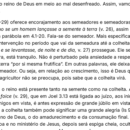
o reino de Deus em meio ao mal desenfreado. Assim, vamo
.
6-29) oferece encorajamento aos semeadores e semeadoras
o se um homem lançasse a semente à terra
(v. 26), assim
a parábola em 4.1-20. Fala-se do semeador. Mais especifica
intervenção no período que vai da semeadura até a colheita
e se levantasse, de noite e de dia,
v. 27) prossegue. Ele s
a, está tranquilo. Não é perturbado pela ansiedade a respe
erra “por si mesma frutifica”. Em outras palavras, ele deix
eador. Ou seja, em relação ao crescimento, isso é Deus 
 agricultor não se preocupa, pois sabe que a colheita virá.
: o reino está presente tanto na semente como na colheita
 foice
(v. 29), que em Joel 3.13 está ligada ao juízo, aos i
igos em vista, é antes expressão de grande júbilo em vist
a colheita também pode significar uma grande alegria (Is 
eino de Deus, o do amadurecimento e da consumação final.
 e no ministério de Jesus, depois será espiga cheia, ocul