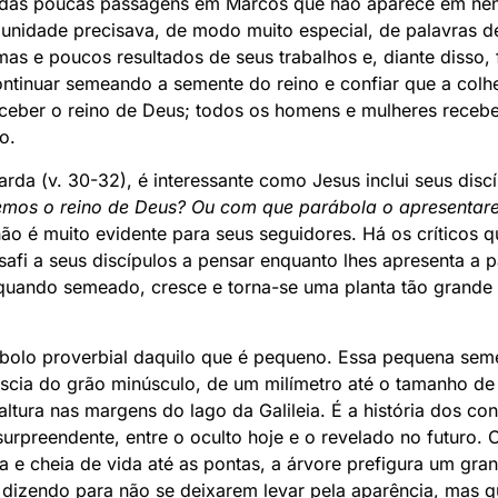
 das poucas passagens em Marcos que não aparece em nen
nidade precisava, de modo muito especial, de palavras 
as e poucos resultados de seus trabalhos e, diante disso, 
ntinuar semeando a semente do reino e confiar que a colhe
ceber o reino de Deus; todos os homens e mulheres receb
o.
da (v. 30-32), é interessante como Jesus inclui seus discí
emos o reino de Deus? Ou com que parábola o apresentar
ão é muito evidente para seus seguidores. Há os críticos
afi a seus discípulos a pensar enquanto lhes apresenta a p
uando semeado, cresce e torna-se uma planta tão grande
olo proverbial daquilo que é pequeno. Essa pequena seme
scia do grão minúsculo, de um milímetro até o tamanho d
 altura nas margens do lago da Galileia. É a história dos c
surpreendente, entre o oculto hoje e o revelado no futuro. 
e cheia de vida até as pontas, a árvore prefigura um gran
dizendo para não se deixarem levar pela aparência, mas 