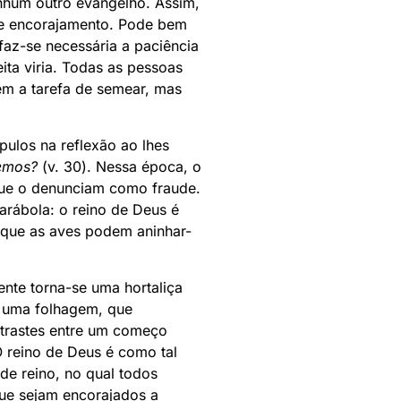
hum outro evangelho. Assim,
de encorajamento. Pode bem
faz-se necessária a paciência
ita viria. Todas as pessoas
em a tarefa de semear, mas
pulos na reflexão ao lhes
emos?
(v. 30). Nessa época, o
 que o denunciam como fraude.
arábola: o reino de Deus é
 que as aves podem aninhar-
nte torna-se uma hortaliça
e uma folhagem, que
ontrastes entre um começo
O reino de Deus é como tal
de reino, no qual todos
que sejam encorajados a