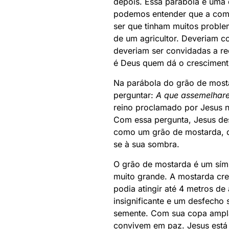
depois. Essa parábola é uma
podemos entender que a comu
ser que tinham muitos problem
de um agricultor. Deveriam co
deveriam ser convidadas a re
é Deus quem dá o cresciment
Na parábola do grão de mostar
perguntar:
A que assemelhar
reino proclamado por Jesus n
Com essa pergunta, Jesus des
como um grão de mostarda, q
se à sua sombra.
O grão de mostarda é um símb
muito grande. A mostarda cre
podia atingir até 4 metros de
insignificante e um desfecho 
semente. Com sua copa ampla 
convivem em paz. Jesus está 