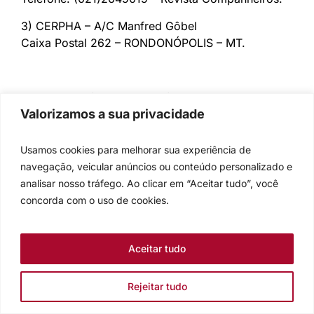
3) CERPHA – A/C Manfred Gôbel
Caixa Postal 262 – RONDONÓPOLIS – MT.
5. Subsídios Litúrgicos
Valorizamos a sua privacidade
1. Confissão de pecados
: Pai misericordioso.
Trazemos para diante de ti toda a corrupção do
Usamos cookies para melhorar sua experiência de
nosso pecado. Estamos inscritos numa sociedade
navegação, veicular anúncios ou conteúdo personalizado e
que nos empurra para o lucro, a discriminação, a
analisar nosso tráfego. Ao clicar em “Aceitar tudo”, você
vantagem sobre a desgraça de outros. Não nos
concorda com o uso de cookies.
podemos desculpar. As estruturas da injustiça que
por ação ou por omissão ajudamos a construir,
agora funcionam contra a vida, que queres em
Aceitar tudo
abundância para todos. Não temos nos importado
com os doentes; sobretudo os leprosos,
Rejeitar tudo
hansenianos estão no abandono, também porque
nós achamos que nada temos a ver com isso. Se