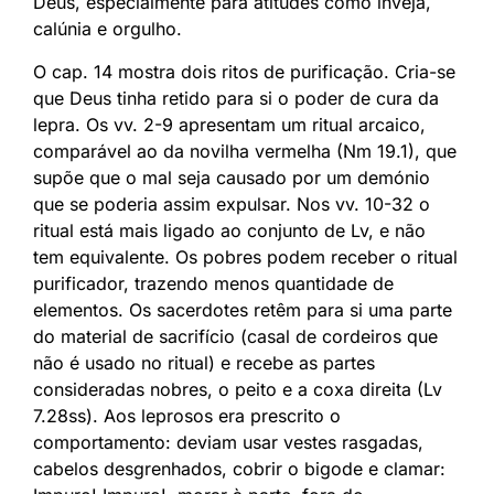
Deus, especialmente para atitudes como inveja,
calúnia e orgulho.
O cap. 14 mostra dois ritos de purificação. Cria-se
que Deus tinha retido para si o poder de cura da
lepra. Os vv. 2-9 apresentam um ritual arcaico,
comparável ao da novilha vermelha (Nm 19.1), que
supõe que o mal seja causado por um demónio
que se poderia assim expulsar. Nos vv. 10-32 o
ritual está mais ligado ao conjunto de Lv, e não
tem equivalente. Os pobres podem receber o ritual
purificador, trazendo menos quantidade de
elementos. Os sacerdotes retêm para si uma parte
do material de sacrifício (casal de cordeiros que
não é usado no ritual) e recebe as partes
consideradas nobres, o peito e a coxa direita (Lv
7.28ss). Aos leprosos era prescrito o
comportamento: deviam usar vestes rasgadas,
cabelos desgrenhados, cobrir o bigode e clamar: