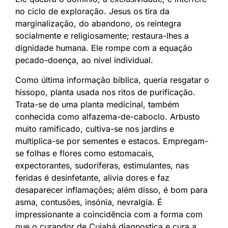
no ciclo de exploração. Jesus os tira da
marginalização, do abandono, os reintegra
socialmente e religiosamente; restaura-lhes a
dignidade humana. Ele rompe com a equação
pecado-doença, ao nível individual.
Como última informação bíblica, queria resgatar o
hissopo, planta usada nos ritos de purificação.
Trata-se de uma planta medicinal, também
conhecida como alfazema-de-caboclo. Arbusto
muito ramificado, cultiva-se nos jardins e
multiplica-se por sementes e estacos. Empregam-
se folhas e flores como estomacais,
expectorantes, sudoríferas, estimulantes, nas
feridas é desinfetante, alivia dores e faz
desaparecer inflamações; além disso, é bom para
asma, contusões, insónia, nevralgia. É
impressionante a coincidência com a forma com
que o curandor de Cuiabá diagnostica e cura a