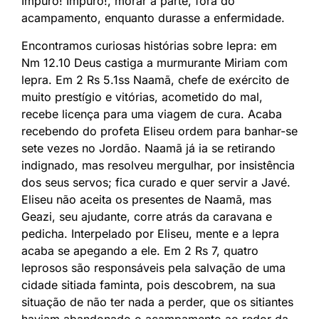
Impuro! Impuro!, morar à parte, fora do
acampamento, enquanto durasse a enfermidade.
Encontramos curiosas histórias sobre lepra: em
Nm 12.10 Deus castiga a murmurante Miriam com
lepra. Em 2 Rs 5.1ss Naamã, chefe de exército de
muito prestígio e vitórias, acometido do mal,
recebe licença para uma viagem de cura. Acaba
recebendo do profeta Eliseu ordem para banhar-se
sete vezes no Jordão. Naamã já ia se retirando
indignado, mas resolveu mergulhar, por insistência
dos seus servos; fica curado e quer servir a Javé.
Eliseu não aceita os presentes de Naamã, mas
Geazi, seu ajudante, corre atrás da caravana e
pedicha. Interpelado por Eliseu, mente e a lepra
acaba se apegando a ele. Em 2 Rs 7, quatro
leprosos são responsáveis pela salvação de uma
cidade sitiada faminta, pois descobrem, na sua
situação de não ter nada a perder, que os sitiantes
haviam abandonado o acampamento ao redor da