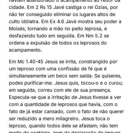
cidade. Em 2 Rs 15 Javé castiga o rei Ozias, por
não ter conseguido eliminar os lugares altos de
culto idólatra. Em Ex 4.6 Javé mostra seu poder a
Moisés, tornando a mão no peito leprosa, e
desfazendo tudo em seguida. Em Nm 5.2 se
ordena a expulsão de todos os leprosos do
acampamento.
Em Mc 1.40-45 Jesus se irrita, constrangido por
um leproso com uma confissão de fé que é
simultaneamente um beco sem saída: Se quiseres,
podes purificar-me. Jesus quis, tocou-o e o curou;
em seguida, correu com ele de sua presença.
Especula-se que a irritação de Jesus tivesse a ver
com a quantidade de leprosos que havia, com o
fato de já estar cansado, com o fato de não querer
ser reduzido a mero milagreiro. Jesus toca o
leproso, quando todos dele se afastam; não tem
medo do contágio, nem da declaração de impuro.