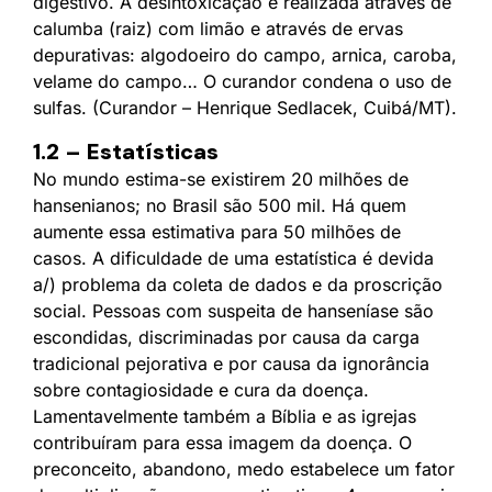
digestivo. A desintoxicação é realizada através de
calumba (raiz) com limão e através de ervas
depurativas: algodoeiro do campo, arnica, caroba,
velame do campo… O curandor condena o uso de
sulfas. (Curandor – Henrique Sedlacek, Cuibá/MT).
1.2 – Estatísticas
No mundo estima-se existirem 20 milhões de
hansenianos; no Brasil são 500 mil. Há quem
aumente essa estimativa para 50 milhões de
casos. A dificuldade de uma estatística é devida
a/) problema da coleta de dados e da proscrição
social. Pessoas com suspeita de hanseníase são
escondidas, discriminadas por causa da carga
tradicional pejorativa e por causa da ignorância
sobre contagiosidade e cura da doença.
Lamentavelmente também a Bíblia e as igrejas
contribuíram para essa imagem da doença. O
preconceito, abandono, medo estabelece um fator