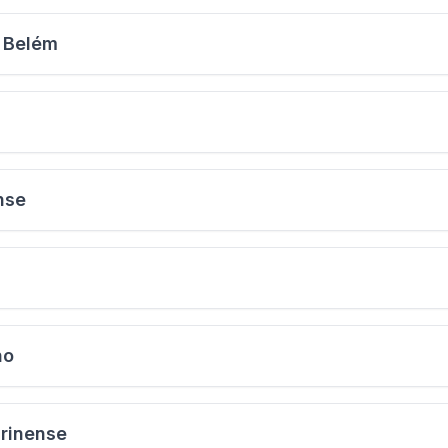
a Belém
nse
ho
arinense