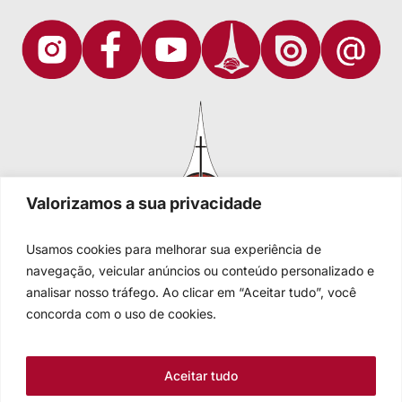
Valorizamos a sua privacidade
Usamos cookies para melhorar sua experiência de
navegação, veicular anúncios ou conteúdo personalizado e
analisar nosso tráfego. Ao clicar em “Aceitar tudo”, você
Igreja Evangélica de Confissão Luterana no Brasil
Sede nacional: Rua Senhor dos Passos, 202/4º andar Centro -
concorda com o uso de cookies.
Cep 90020-180 - Porto Alegre/RS - Brasil
Caixa Postal 2876 -
Telefone 55 51 3284.5400
Aceitar tudo