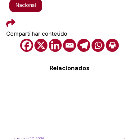
Nacional
Compartilhar conteúdo
Relacionados
março 27, 2026
feverei