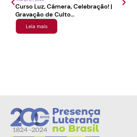
Curso Luz, Câmera, Celebração! |
Semi
Gravação de Culto...
Sínod
Leia mais
Le