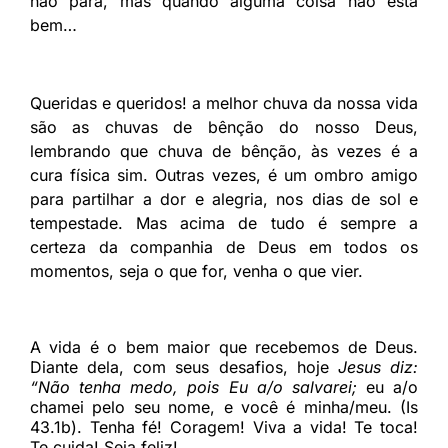
não para, mas quando alguma coisa não está
bem…
Queridas e queridos! a melhor chuva da nossa vida
são as chuvas de bênção do nosso Deus,
lembrando que chuva de bênção, às vezes é a
cura física sim. Outras vezes, é um ombro amigo
para partilhar a dor e alegria, nos dias de sol e
tempestade. Mas acima de tudo é sempre a
certeza da companhia de Deus em todos os
momentos, seja o que for, venha o que vier.
A vida é o bem maior que recebemos de Deus.
Diante dela, com seus desafios, hoje
Jesus diz:
“Não tenha medo, pois Eu a/o salvarei;
eu a/o
chamei pelo seu nome, e você é minha/meu. (Is
43.1b). Tenha fé! Coragem! Viva a vida! Te toca!
Te cuida! Seja feliz!