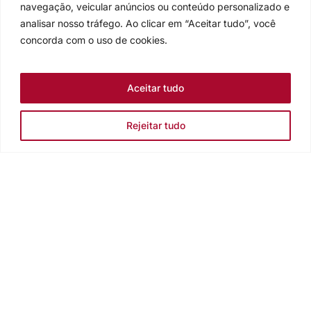
navegação, veicular anúncios ou conteúdo personalizado e
analisar nosso tráfego. Ao clicar em “Aceitar tudo”, você
concorda com o uso de cookies.
Aceitar tudo
Rejeitar tudo
Igreja Evangélica de Confissão Luterana no Brasil
Sede nacional: Rua Senhor dos Passos, 202/4º andar Centro -
Cep 90020-180 - Porto Alegre/RS - Brasil
Caixa Postal 2876 -
Telefone 55 51 3284.5400
Fale conosco