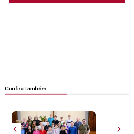
Autoria:
Daiane Ernest Schwalbe
Instância:
Nacional
Tipo de Post:
Texto
Categorias:
Geral
Confira também