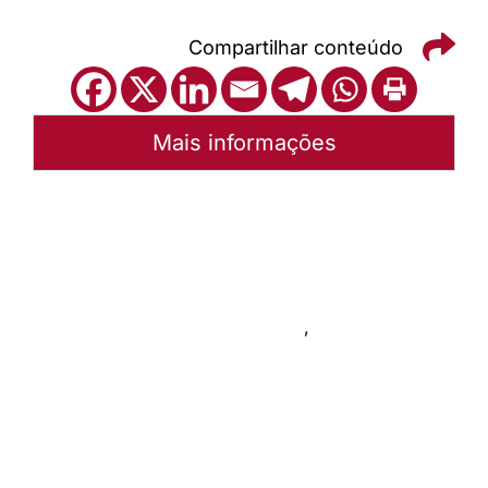
Compartilhar conteúdo
Mais informações
Autoria:
Portal Luterano
Sínodo:
Mato Grosso
Instância:
Sinodal
Tipo de Post:
Menu-Interno
Categorias:
Materiais Sinodais
,
Auxílios para o Culto