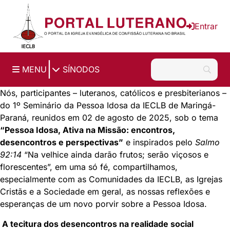
Ir para o conteúdo principal
Entrar
|
MENU
SÍNODOS
Nós, participantes – luteranos, católicos e presbiterianos –
do 1º Seminário da Pessoa Idosa da IECLB de Maringá-
Paraná, reunidos em 02 de agosto de 2025, sob o tema
“Pessoa Idosa, Ativa na Missão: encontros,
desencontros e perspectivas”
e inspirados pelo
Salmo
92:14
“Na velhice ainda darão frutos; serão viçosos e
florescentes”, em uma só fé, compartilhamos,
especialmente com as Comunidades da IECLB, as Igrejas
Cristãs e a Sociedade em geral, as nossas reflexões e
esperanças de um novo porvir sobre a Pessoa Idosa.
A tecitura dos desencontros na realidade social